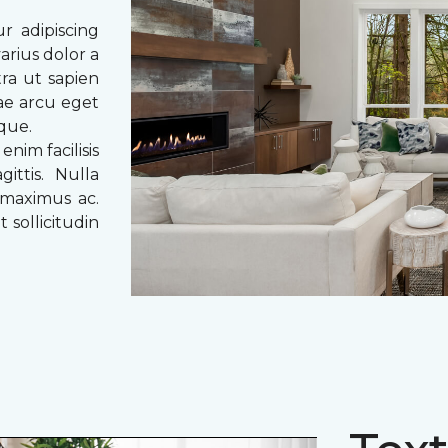
r adipiscing
arius dolor a
tra ut sapien
tae arcu eget
eque.
enim facilisis
ittis. Nulla
 maximus ac.
 sollicitudin