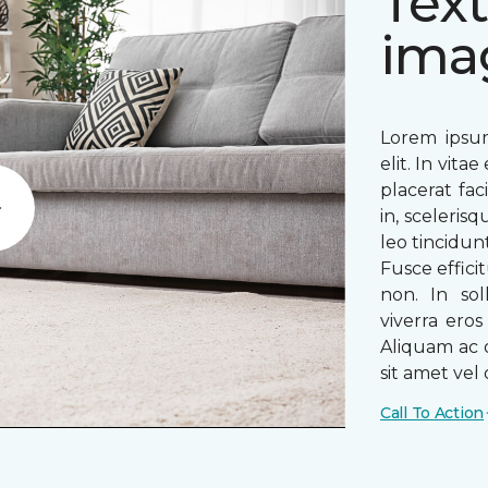
Text
ima
Lorem ipsum
elit. In vit
placerat fac
in, sceleris
Play
leo tincidun
Fusce efficit
non. In sol
viverra ero
Aliquam ac o
sit amet vel o
Call To Action