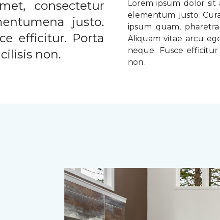
met, consectetur
Lorem ipsum dolor sit a
elementum justo. Curabi
ementumena justo.
ipsum quam, pharetra u
e efficitur. Porta
Aliquam vitae arcu ege
neque. Fusce efficitur 
ilisis non.
non.